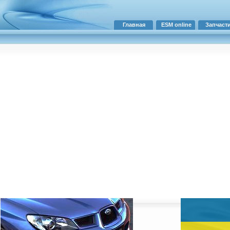
Главная
ESM online
Запчаст