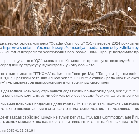
на зерноторгова компанія "Quadra Commodity" (QC) у вересні 2024 року звіль
на
https://www.unian.ua/economics/agro/kompaniya-quadra-commodity-zvilnila-trey
й конфлікт інтересів та зловживання повноваженнями. Про це повідомляє пре
є розслідування в "QC" виявило, що Ковиркін використовував своє службове ста
середницьку структуру, підконтрольну йому особисто.
 створив компанію "TEKOMA" на ім'я своєї сестри, Марії Танцюри. Ця компанія
я "QC". Протягом останніх кількох років "TEKOMA" активно брала участь в експ
y" і укладаючи зовнішньоекономічні контракти від свого імені.
а дозволяла Ковиркіну отримувати додатковий прибуток від угод між "QC" і "
та репутацію компанії, в якій обіймав ключову посаду, Ковиркін діяв у власних 
ільнення Ковиркіна подальша доля компанії "TEKOMA" залишається невизначен
-колах поширюються сумніви стосовно її платоспроможності та можливості п
дент завдав серйозної шкоди не тільки репутації "Quadra Commodity", але й п
ть довіру міжнародних партнерів і негативно впливають на бізнес-клімат в Украї
ання 2025-01-21 08:16 ]