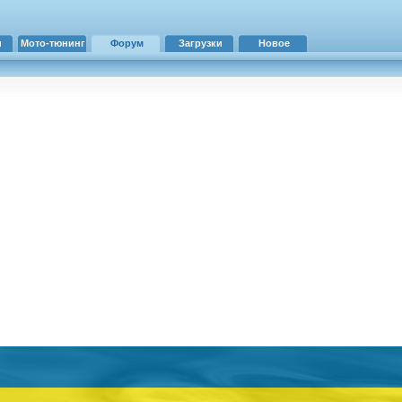
и
Мото-тюнинг
Форум
Загрузки
Новое