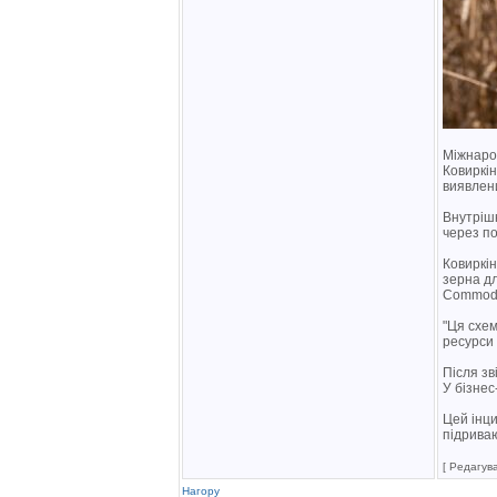
Міжнарод
Ковиркі
виявлени
Внутрішн
через по
Ковиркін
зерна дл
Commodit
"Ця схем
ресурси 
Після зв
У бізнес
Цей інци
підриваю
[ Редагув
Нагору