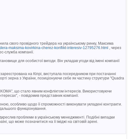
нила свого провідного трейдера на українському ринку, Максима
dera-maksima-kovirkina-cherez-konflikt-interesiv-12795276.html
, через
с-служба компанії.
новище для особистої вигоди. Він укладав угоди від імені компанії
, зареєстрована на Кіпрі, виступала посередником при постачанні
орті зерна з України, позиціонуючи себе як частину структури "Quadra
TEKOMA", що стало явним конфліктом інтересів. Використовуючи
інтересах", - повідомив представник компанії.
ою, особливо щодо її спроможності виконувати укладені контракти.
одальшого функціонування.
ідкреслив проблеми в українському менеджменті. Подібні випадки
ні, що може позначитися на її іміджі на світовій арені.