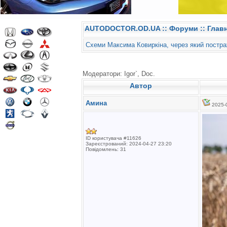
AUTODOCTOR.OD.UA
::
Форуми
:: Глав
Схеми Максима Ковиркіна, через який постр
Модератори: Igor`, Doc.
Автор
Амина
2025-0
ID користувача #11626
Зареєстрований: 2024-04-27 23:20
Повідомлень: 31