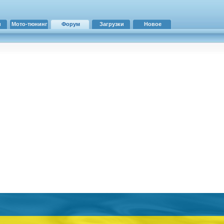
и
Мото-тюнинг
Форум
Загрузки
Новое