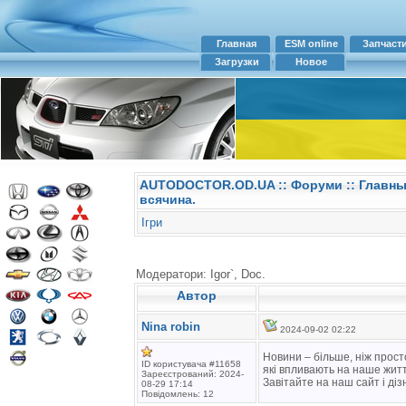
Главная
ESM online
Запчаст
Загрузки
Новое
AUTODOCTOR.OD.UA
::
Форуми
:: Главн
всячина.
Ігри
Модератори: Igor`, Doc.
Автор
Nina robin
2024-09-02 02:22
Новини – більше, ніж прос
ID користувача #11658
які впливають на наше житт
Зареєстрований: 2024-
Завітайте на наш сайт і ді
08-29 17:14
Повідомлень: 12