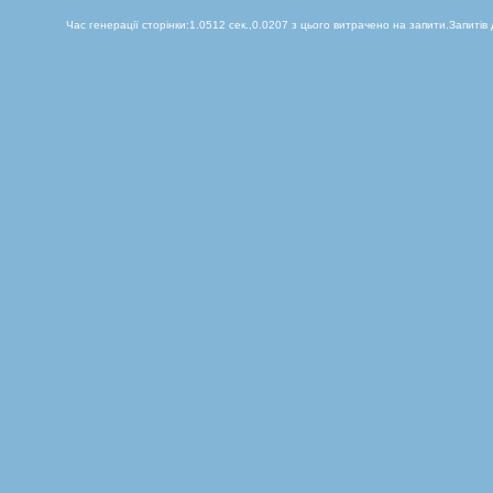
Час генерації сторінки:1.0512 сек.,0.0207 з цього витрачено на запити.Запитів