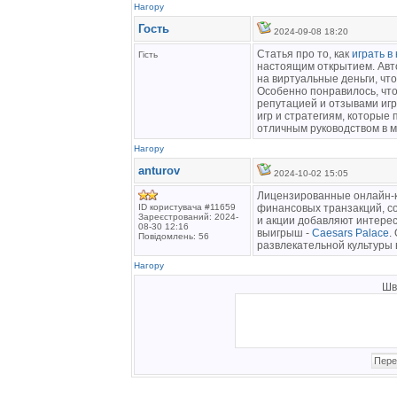
Нагору
Гость
2024-09-08 18:20
Статья про то, как
играть в
Гість
настоящим открытием. Авт
на виртуальные деньги, что
Особенно понравилось, чт
репутацией и отзывами иг
игр и стратегиям, которые 
отличным руководством в м
Нагору
anturov
2024-10-02 15:05
Лицензированные онлайн-к
ID користувача #11659
финансовых транзакций, с
Зареєстрований: 2024-
и акции добавляют интерес
08-30 12:16
выигрыш -
Caesars Palace
.
Повідомлень: 56
развлекательной культуры 
Нагору
Шв