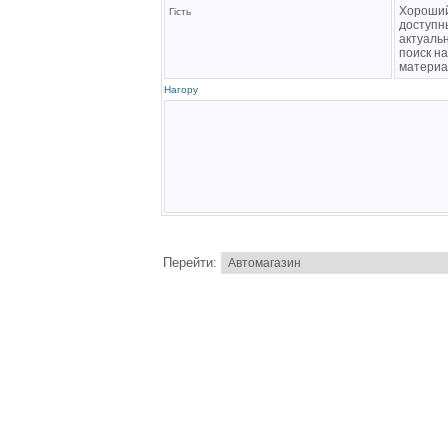
Хороший
Гість
доступн
актуаль
поиск н
материа
Нагору
Перейти: