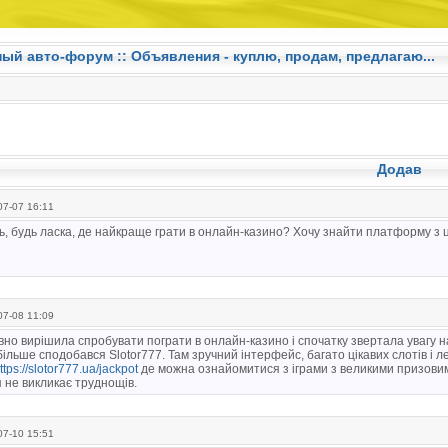
ный авто-форум ::
Объявления - куплю, продам, предлагаю...
Додав
7-07 16:11
ь, будь ласка, де найкраще грати в онлайн-казино? Хочу знайти платформу з
7-08 11:09
о вирішила спробувати пограти в онлайн-казино і спочатку звертала увагу на
ільше сподобався Slotor777. Там зручний інтерфейс, багато цікавих слотів і 
ttps://slotor777.ua/jackpot
де можна ознайомитися з іграми з великими призови
я не викликає труднощів.
7-10 15:51