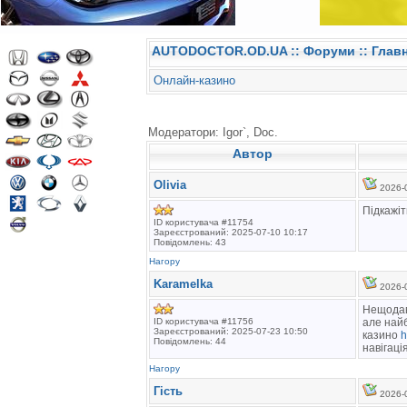
AUTODOCTOR.OD.UA
::
Форуми
:: Глав
Онлайн-казино
Модератори: Igor`, Doc.
Автор
Olivia
2026-0
Підкажіт
ID користувача #11754
Зареєстрований: 2025-07-10 10:17
Повідомлень: 43
Нагору
Karamelka
2026-0
Нещодавн
ID користувача #11756
але найб
Зареєстрований: 2025-07-23 10:50
казино
h
Повідомлень: 44
навігаці
Нагору
Гість
2026-0