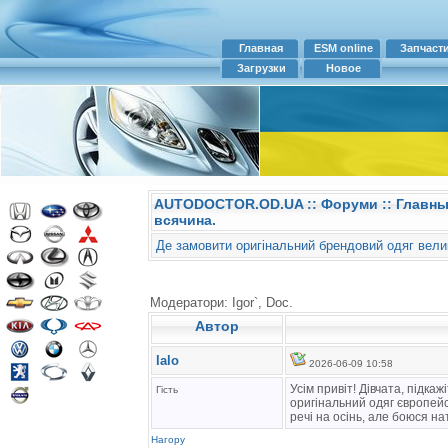
Главная
ESM online
Запчаст
Загрузки
Новое
AUTODOCTOR.OD.UA
::
Форуми
:: Главн
всячина.
Де замовити оригінальний брендовий одяг вели
Модератори: Igor`, Doc.
Автор
lalo
2026-06-09 10:58
Усім привіт! Дівчата, підка
Гість
оригінальний одяг європейсь
речі на осінь, але боюся н
Нагору