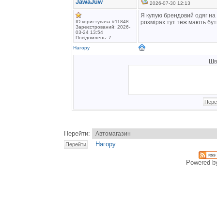
JawaJuw
2026-07-30 12:13
Я купую брендовий одяг на
ID користувача #11848
розмірах тут теж мають бути
Зареєстрований: 2026-
03-24 13:54
Повідомлень: 7
Нагору
Шв
Перейти:
Нагору
Powered 