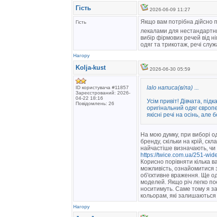
Гість
2026-06-09 11:27
Якщо вам потрібна дійсно п
Гість
лекалами для нестандартни
вибір фірмових речей від н
одяг та трикотаж, речі служ
Нагору
Kolja-kust
2026-06-30 05:59
lalo написа(в/ла)
...
ID користувача #11857
Зареєстрований: 2026-
04-22 18:16
Усім привіт! Дівчата, під
Повідомлень: 26
оригінальний одяг європе
якісні речі на осінь, але
На мою думку, при виборі од
бренду, скільки на крій, скл
найчастіше визначають, чи
https://twice.com.ua/251-wid
Корисно порівняти кілька ва
можливість, ознайомитися з
об'єктивне враження. Ще од
моделей. Якщо річ легко по
носитимуть. Саме тому я з
кольорам, які залишаються
Нагору