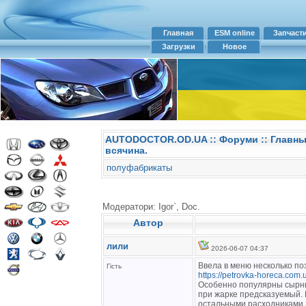
Главная
ESM online
Запчаст
Загрузки
Новое
AUTODOCTOR.OD.UA
::
Форуми
:: Главн
всячина.
полуфабрикаты
Модератори: Igor`, Doc.
Автор
лили
2026-06-07 04:37
Ввела в меню несколько п
Гість
https://petrovka-horeca.com
Особенно популярны сырны
при жарке предсказуемый. 
остальными расходниками.