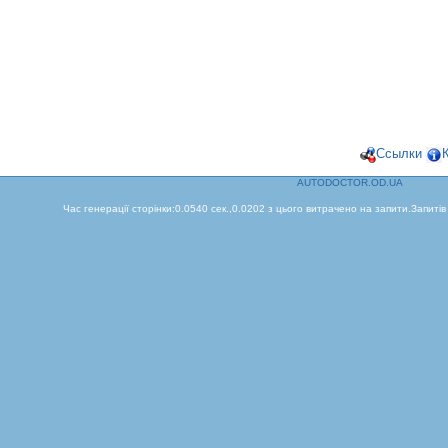
Ссылки
AUTODOCTOR.OD.UA
Час генерації сторінки:0.0540 сек.,0.0202 з цього витрачено на запити.Запитів