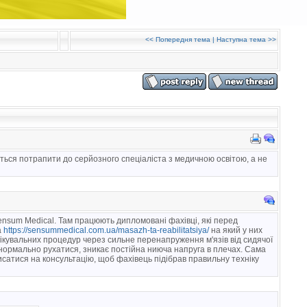
<<
Попередня тема
|
Наступна тема
>>
ься потрапити до серйозного спеціаліста з медичною освітою, а не
ensum Medical. Там працюють дипломовані фахівці, які перед
а
https://sensummedical.com.ua/masazh-ta-reabilitatsiya/
на який у них
ікувальних процедур через сильне перенапруження м'язів від сидячої
 нормально рухатися, зникає постійна ниюча напруга в плечах. Сама
сатися на консультацію, щоб фахівець підібрав правильну техніку