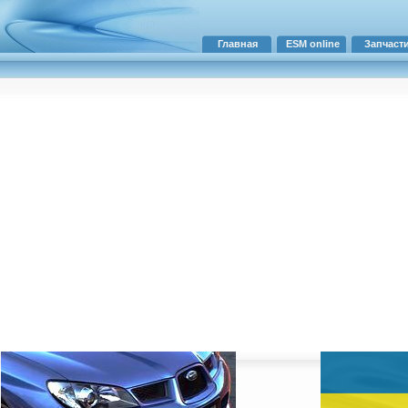
Главная
ESM online
Запчаст