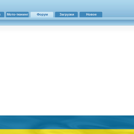
и
Мото-тюнинг
Форум
Загрузки
Новое