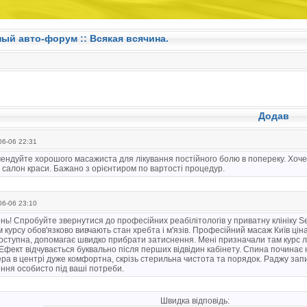
ный авто-форум ::
Всякая всячина.
Додав
6-06 22:31
ндуйте хорошого масажиста для лікування постійного болю в попереку. Хочет
 салон краси. Бажано з орієнтиром по вартості процедур.
6-06 23:10
ь! Спробуйте звернутися до професійних реабілітологів у приватну клініку S
 курсу обов'язково вивчають стан хребта і м'язів. Професійний масаж Київ цін
оступна, допомагає швидко прибрати затиснення. Мені призначали там курс л
Ефект відчувається буквально після перших відвідин кабінету. Спина починає
а в центрі дуже комфортна, скрізь стерильна чистота та порядок. Раджу запи
ння особисто під ваші потреби.
Швидка відповідь: