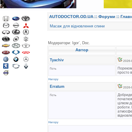
AUTODOCTOR.OD.UA
::
Форуми
:: Глав
Масаж для відновлення спини
Модератори: Igor`, Doc.
Автор
Tyachiv
2026-0
Порекоме
Гість
просто в
Нагору
Erratum
2026-0
Добриден
Гість
початком
цілком д
роботи. 
атмосфер
відновле
Нагору