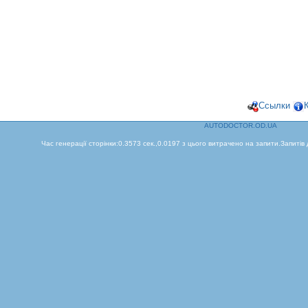
Ссылки
AUTODOCTOR.OD.UA
Час генерації сторінки:0.3573 сек.,0.0197 з цього витрачено на запити.Запитів