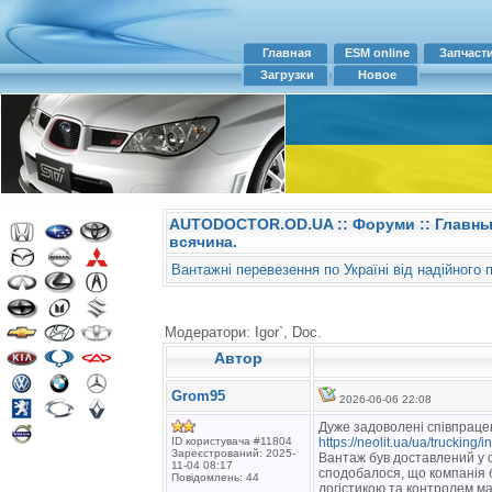
Главная
ESM online
Запчаст
Загрузки
Новое
AUTODOCTOR.OD.UA
::
Форуми
:: Главн
всячина.
Вантажні перевезення по Україні від надійного 
Модератори: Igor`, Doc.
Автор
Grom95
2026-06-06 22:08
Дуже задоволені співпрацею
ID користувача #11804
https://neolit.ua/ua/trucking/i
Зареєстрований: 2025-
Вантаж був доставлений у 
11-04 08:17
сподобалося, що компанія 
Повідомлень: 44
логістикою та контролем ма