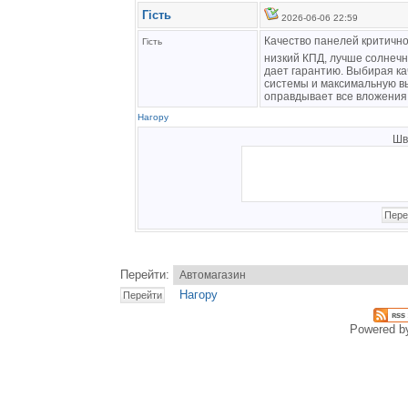
Гість
2026-06-06 22:59
Качество панелей критичн
Гість
низкий КПД, лучше солнеч
дает гарантию. Выбирая ка
системы и максимальную вы
оправдывает все вложения
Нагору
Шв
Перейти:
Нагору
Powered 