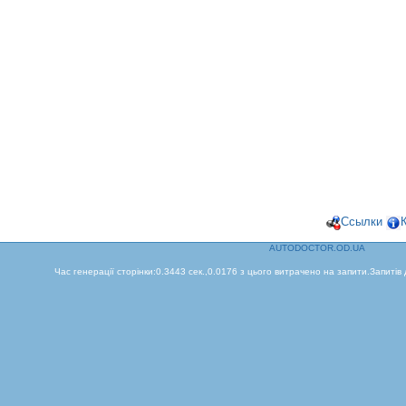
Ссылки
AUTODOCTOR.OD.UA
Час генерації сторінки:0.3443 сек.,0.0176 з цього витрачено на запити.Запитів