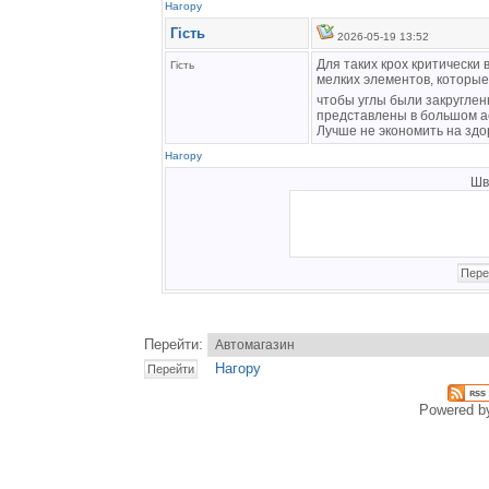
Нагору
Гість
2026-05-19 13:52
Для таких крох критически
Гість
мелких элементов, которые
чтобы углы были закругле
представлены в большом а
Лучше не экономить на здо
Нагору
Шв
Перейти:
Нагору
Powered 