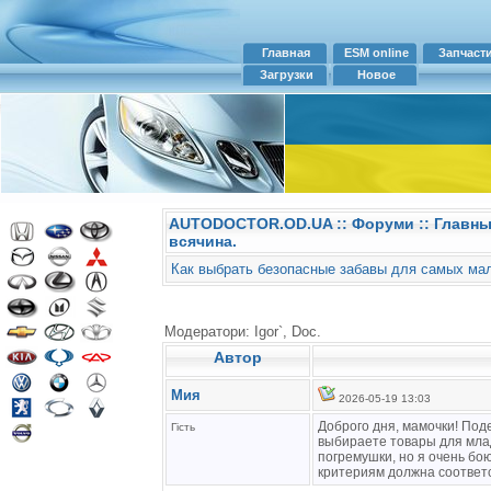
Главная
ESM online
Запчаст
Загрузки
Новое
AUTODOCTOR.OD.UA
::
Форуми
:: Главн
всячина.
Как выбрать безопасные забавы для самых ма
Модератори: Igor`, Doc.
Автор
Мия
2026-05-19 13:03
Доброго дня, мамочки! Под
Гість
выбираете товары для мла
погремушки, но я очень бо
критериям должна соответ