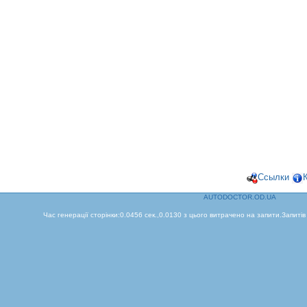
Ссылки
AUTODOCTOR.OD.UA
Час генерації сторінки:0.0456 сек.,0.0130 з цього витрачено на запити.Запитів