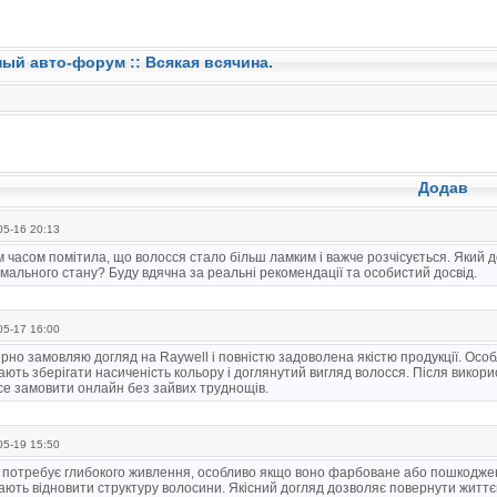
ный авто-форум ::
Всякая всячина.
Додав
5-16 20:13
 часом помітила, що волосся стало більш ламким і важче розчісується. Який
мального стану? Буду вдячна за реальні рекомендації та особистий досвід.
5-17 16:00
рно замовляю догляд на Raywell і повністю задоволена якістю продукції. Ос
ють зберігати насиченість кольору і доглянутий вигляд волосся. Після викори
се замовити онлайн без зайвих труднощів.
5-19 15:50
 потребує глибокого живлення, особливо якщо воно фарбоване або пошкоджен
ють відновити структуру волосини. Якісний догляд дозволяє повернути життє