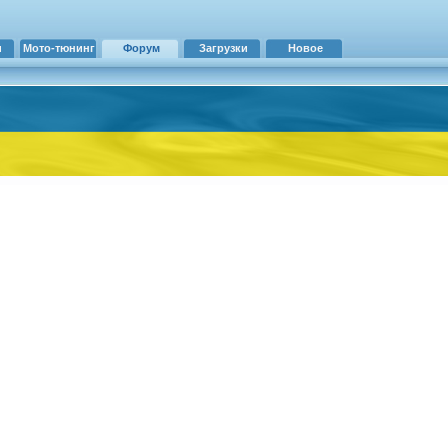
и
Мото-тюнинг
Форум
Загрузки
Новое