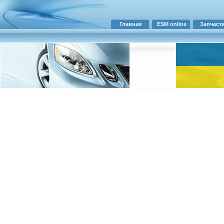
Главная
ESM online
Запчаст