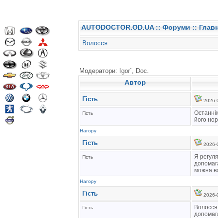
AUTODOCTOR.OD.UA
::
Форуми
:: Глав
Волосся
Модератори: Igor`, Doc.
Автор
Гість
2026-0
Останнім
Гість
його нор
Нагору
Гість
2026-0
Я регуля
Гість
допомага
можна в
Нагору
Гість
2026-0
Волосся
Гість
допомага