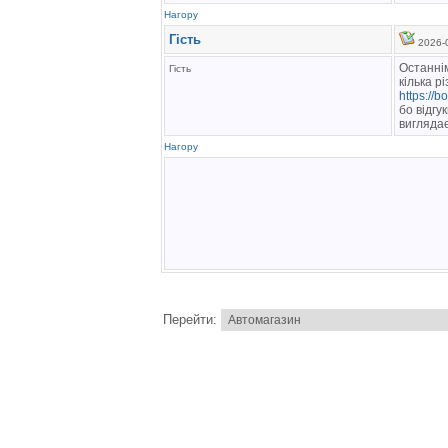
Нагору
Гість
2026-0
Останнім
Гість
кілька р
https://
бо відгу
виглядає
Нагору
Перейти: