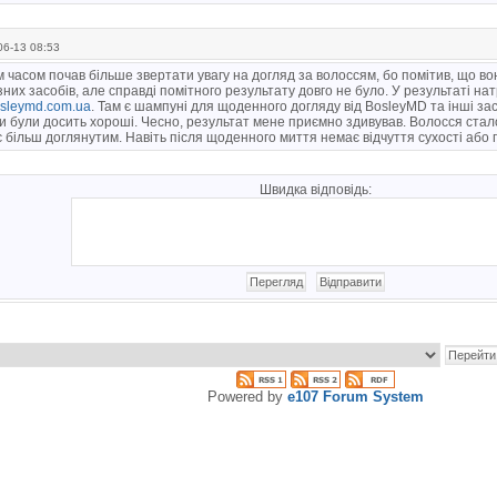
6-13 08:53
 часом почав більше звертати увагу на догляд за волоссям, бо помітив, що во
ізних засобів, але справді помітного результату довго не було. У результаті 
bosleymd.com.ua
. Там є шампуні для щоденного догляду від BosleyMD та інші за
ки були досить хороші. Чесно, результат мене приємно здивував. Волосся стал
 більш доглянутим. Навіть після щоденного миття немає відчуття сухості або
Швидка відповідь:
Powered by
e107 Forum System