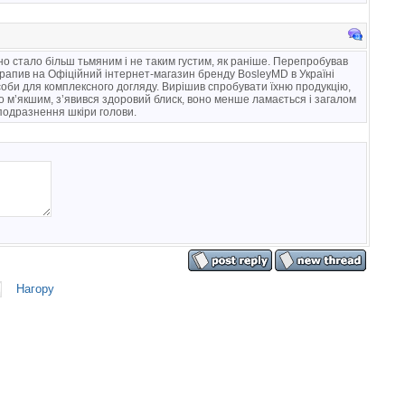
но стало більш тьмяним і не таким густим, як раніше. Перепробував
натрапив на Офіційний інтернет-магазин бренду BosleyMD в Україні
соби для комплексного догляду. Вирішив спробувати їхню продукцію,
о м’якшим, з’явився здоровий блиск, воно менше ламається і загалом
 подразнення шкіри голови.
Нагору