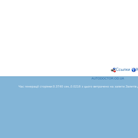
Ссылки
AUTODOCTOR.OD.UA
Час генерації сторінки:0.3740 сек.,0.0216 з цього витрачено на запити.Запитів