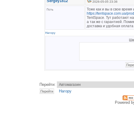
Sergey1812
2026-05-05 23:36
Тоже как и вы в свое время
Гість
https://tentspace.com.ua/pro
TentSpace. Тут работают н
а так же с гарантией. Поми
доставка и удобная оплата
Нагору
Шв
Перейти:
Нагору
Powered 