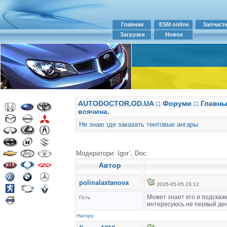
Главная
ESM online
Запчаст
Загрузки
Новое
AUTODOCTOR.OD.UA
::
Форуми
:: Главн
всячина.
Не знаю где заказать тентовые ангары
Модератори: Igor`, Doc.
Автор
polinalaxtanova
2026-05-05 23:12
Может знает кто и подскаж
Гість
интересуюсь не первый ден
Нагору