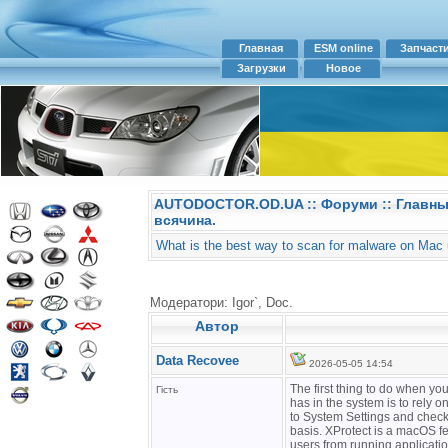
Главная
ESM online
Запчаст
Загрузки
Новое
AUTODOCTOR.OD.UA
::
Форуми
:: Главн
всячина.
What is the best way to scan for malware on Mac u
Модератори: Igor`, Doc.
Автор
Data Recovee
2026-05-05 14:54
The first thing to do when yo
Гість
has in the system is to rely 
to System Settings and check 
basis. XProtect is a macOS f
users from running applicati