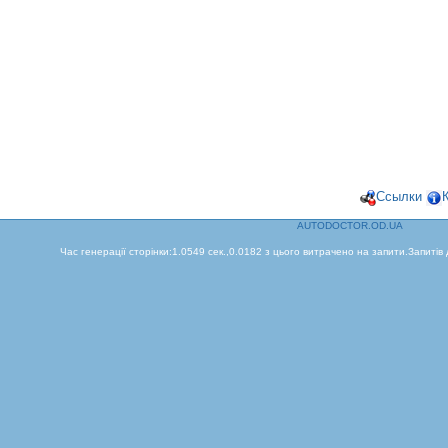
Ссылки
AUTODOCTOR.OD.UA
Час генерації сторінки:1.0549 сек.,0.0182 з цього витрачено на запити.Запитів