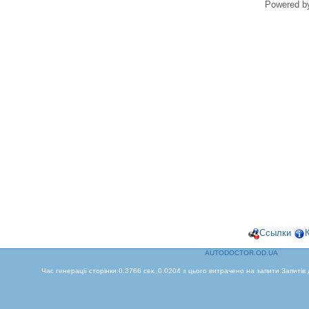
Powered 
Ссылки
AUTODOCTOR.OD.UA
Час генерації сторінки:0.3766 сек.,0.0204 з цього витрачено на запити.Запитів