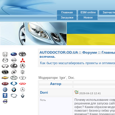
Главная
ESM online
Запчаст
Загрузки
Новое
AUTODOCTOR.OD.UA
::
Форуми
:: Главн
всячина.
Как быстро масштабировать проекты и оптимиз
Модератори: Igor`, Doc.
Автор
Dorri
2026-04-13 12:41
Почему использование со
Гість
решением для запуска сайт
офис? Каким образом моде
помогает бизнесу гибко у
времени? Какие преимущес