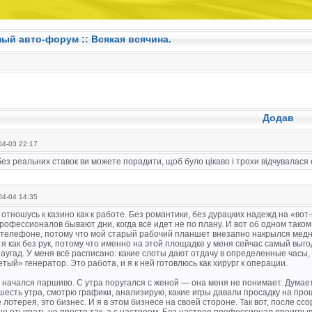
ный авто-форум ::
Всякая всячина.
Додав
4-03 22:17
 без реальних ставок ви можете порадити, щоб було цікаво і трохи відчувалас
4-04 14:35
 отношусь к казино как к работе. Без романтики, без дурацких надежд на «во
рофессионалов бывают дни, когда всё идет не по плану. И вот об одном таком 
 телефоне, потому что мой старый рабочий планшет внезапно накрылся медн
 я как без рук, потому что именно на этой площадке у меня сейчас самый выго
аугад. У меня всё расписано: какие слоты дают отдачу в определенные часы, 
тый» генератор. Это работа, и я к ней готовлюсь как хирург к операции.
 начался паршиво. С утра поругался с женой — она меня не понимает. Думает, 
шесть утра, смотрю графики, анализирую, какие игры давали просадку на про
 лотерея, это бизнес. И я в этом бизнесе на своей стороне. Так вот, после сс