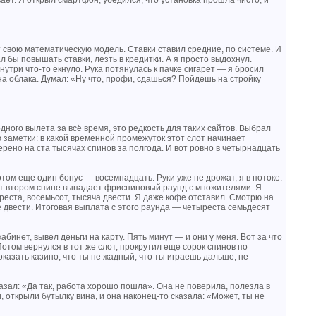
ает. Я открыл смартфон, убедился, что установка прошла чисто, и
 свою математическую модель. Ставки ставил средние, по системе. И
л бы повышать ставки, лезть в кредитки. А я просто выдохнул.
утри что-то ёкнуло. Рука потянулась к пачке сигарет — я бросил
на облака. Думал: «Ну что, профи, сдашься? Пойдешь на стройку
ного вылета за всё время, это редкость для таких сайтов. Выбрал
ю заметки: в какой временной промежуток этот слот начинает
рено на ста тысячах спинов за полгода. И вот ровно в четырнадцать
том еще один бонус — восемнадцать. Руки уже не дрожат, я в потоке.
сят втором спине выпадает фриспиновый раунд с множителями. Я
еста, восемьсот, тысяча двести. Я даже кофе отставил. Смотрю на
е двести. Итоговая выплата с этого раунда — четыреста семьдесят
инет, вывел деньги на карту. Пять минут — и они у меня. Вот за что
том вернулся в тот же слот, прокрутил еще сорок спинов по
казать казино, что ты не жадный, что ты играешь дальше, не
азал: «Да так, работа хорошо пошла». Она не поверила, полезла в
 открыли бутылку вина, и она наконец-то сказала: «Может, ты не