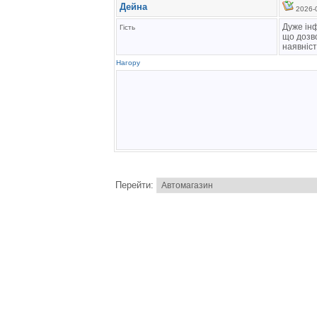
Дейна
2026-0
Дуже інф
Гість
що дозво
наявніст
Нагору
Перейти: