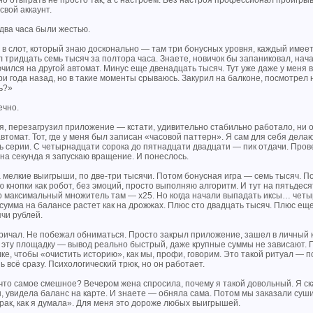
о отыграть не просто так, а с настроем. Без настроя профессионал проигрыв
свой аккаунт.
два часа были жестью.
в слот, который знаю досконально — там три бонусных уровня, каждый имеет
 тридцать семь тысяч за полтора часа. Знаете, новичок бы запаниковал, нача
ился на другой автомат. Минус еще двенадцать тысяч. Тут уже даже у меня вн
ри года назад, но в такие моменты срываюсь. Закурил на балконе, посмотрел 
ь?»
ечно.
, перезагрузил приложение — кстати, удивительно стабильно работало, ни од
втомат. Тот, где у меня был записан «часовой паттерн». Я сам для себя дела
 серии. С четырнадцати сорока до пятнадцати двадцати — пик отдачи. Прове
на секунда я запускаю вращение. И понеслось.
мелкие выигрыши, по две-три тысячи. Потом бонусная игра — семь тысяч. По
 кнопки как робот, без эмоций, просто выполняю алгоритм. И тут на пятьде
то максимальный множитель там — х25. Но когда начали выпадать иксы… четыр
 сумма на балансе растет как на дрожжах. Плюс сто двадцать тысяч. Плюс ещ
чи рублей.
ричал. Не побежал обниматься. Просто закрыл приложение, зашел в личный каб
 эту площадку — вывод реально быстрый, даже крупные суммы не зависают. По
е, чтобы «очистить историю», как мы, профи, говорим. Это такой ритуал — по
 всё сразу. Психологический трюк, но он работает.
что самое смешное? Вечером жена спросила, почему я такой довольный. Я ск
 увидела баланс на карте. И знаете — обняла сама. Потом мы заказали суши,
рак, как я думала». Для меня это дороже любых выигрышей.