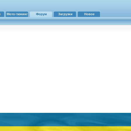
и
Мото-тюнинг
Форум
Загрузки
Новое