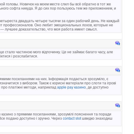
ной головы. Новичок на моем месте слил бы всё обратно в тот же
льного софта никуда. Я до сих пор пользуюсь тем же приложением, и
 четыреста двадцать четыре тысячи за один рабочий день. Не каждый
бит профессионалов. Оно любит эмоциональных лохов, которые не
и — лучшее доказательство, что моя работа имеет смысл.
у це стало частиною мого відпочинку. Це не займає багато часу, але
іктися і розслабитися.
рямими посиланнями на них. Інформація подається зрозуміло, є
значитися з вибором. Також є корисні матеріали про слоти та ігрові
л про платіжні методи, наприклад
apple pay казино
, де доступно
йн казино з прямими посиланнями, зрозумілі пояснення та поради
Все подано доступно і зручно. Через
contact slot
швидко знаходиш