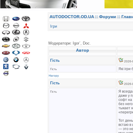
AUTODOCTOR.OD.UA
::
Форуми
:: Глав
Ігри
Модератори: Igor`, Doc.
Автор
Гість
2026-0
Які ігри
Гість
Нагору
Гість
2026-0
Я всегда
Гість
даже у п
софт на
без него
тыкает н
«перегре
Тот день
встаю в 
— это не