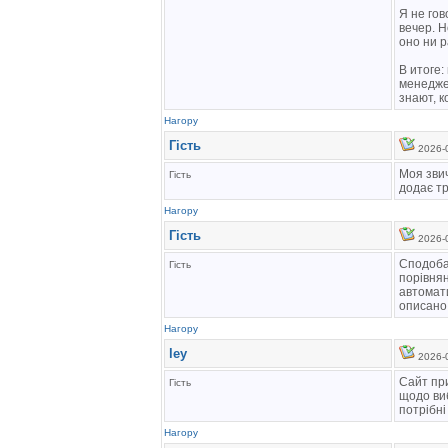
Я не гов
вечер. Н
оно ни р
В итоге:
менедже
знают, к
Нагору
Гість
2026-0
Моя звич
Гість
додає тр
Нагору
Гість
2026-0
Сподобав
Гість
порівнян
автомати
описано 
Нагору
ley
2026-0
Сайт при
Гість
щодо виб
потрібні
Нагору