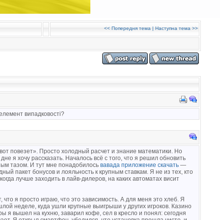
<<
Попередня тема
|
Наступна тема
>>
я елемент випадковості?
т-вот повезет». Просто холодный расчет и знание математики. Но
дне я хочу рассказать. Началось всё с того, что я решил обновить
ым тазом. И тут мне понадобилось
вавада приложение скачать
—
дный пакет бонусов и лояльность к крупным ставкам. Я не из тех, кто
когда лучше заходить в лайв-дилеров, на каких автоматах висит
что я просто играю, что это зависимость. А для меня это хлеб. Я
шлой неделе, куда ушли крупные выигрыши у других игроков. Казино
оры я вышел на кухню, заварил кофе, сел в кресло и понял: сегодня