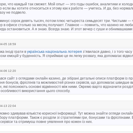
орю, что каждый так сможет. Мой опыт — это годы ошибок, аналитики и холод
о если вы хотите относиться к этому как к работе — учитесь. И да, без норма
азу не подвело.
 минус сорок девять тысяч, потом плюс четыреста семьдесят три. Чистыми —
р в офисе столько за месяц получает. Главное — помнить, что казино не лю
огда остановиться. А я знаю. Всегда знаю. И этот вечер с суши и обнимашкам
4-05 18:59
ка іноді грати в
українська національна лотерея
з’явилася давно, і з того час
охи емоцій у буденність. Я сприймаю це як легку розвагу, яка допомагає відвол
4-06 12:20
ся сайт з оглядами онлайн казино, де зібрані детальні описи платформ із п
ня бонусів, фріспінів та можливостей різних сервісів, що допомагає швидше ви
, які пояснюють основні відмінності між ними. Окремо варто відзначити розді
особливості використання цього способу.
4-13 22:04
ємно здивував кількістю корисної інформації. Тут можна знайти огляди онла
ору платформи. Також є розділи зі стратегіями гри, бонусами та фріспінами. 
 сервіси та отримуєш повне уявлення про кожен із них.