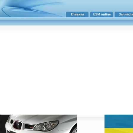
Главная
ESM online
Запчаст