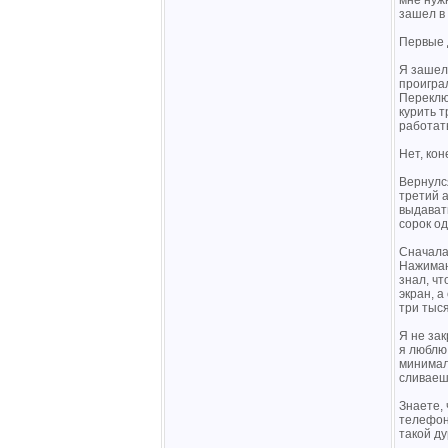
мне нужн
зашел в 
Первые 
Я зашел 
проиграл
Переключ
курить т
работат
Нет, кон
Вернулся
третий а
выдавать
сорок од
Сначала 
Нажимаю
знал, ч
экран, а
три тыся
Я не зак
я люблю
минималк
сливаешь
Знаете, 
телефон,
такой ду