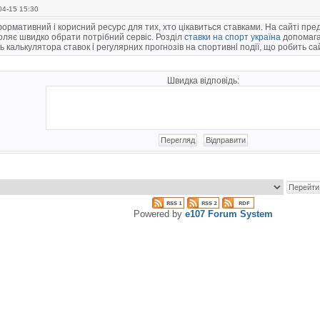
4-15 15:30
ормативний і корисний ресурс для тих, хто цікавиться ставками. На сайті пр
ляє швидко обрати потрібний сервіс. Розділ
ставки на спорт україна
допомагає
ь калькулятора ставок і регулярних прогнозів на спортивні події, що робить с
Швидка відповідь:
Powered by
e107 Forum System