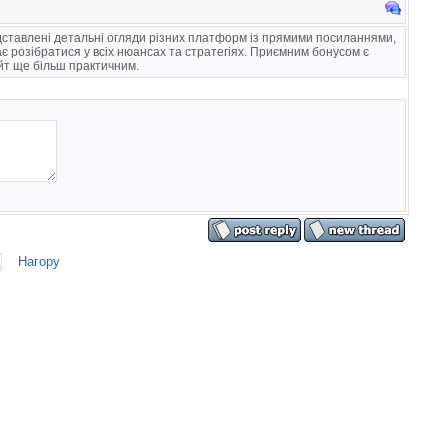
едставлені детальні огляди різних платформ із прямими посиланнями,
 розібратися у всіх нюансах та стратегіях. Приємним бонусом є
айт ще більш практичним.
Нагору