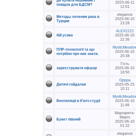
Де купити нашийник і
2025-06-11
повідок для БДСМ?
12:01
elegance
Методы лечения рака в
2025-06-10
Турции
23:28
ALEX2222
бій усика
2025-06-10
22:36
MysticMeado
ПЛР-технології та що
2025-06-10
потрібно про них знати.
20:38
Гість
зареєструвати офшор
2025-06-10
18:50
Opppa
Дитячі гойдалки
2025-05-25
10:11
MysticMeado
Вентиляції в б'юті-студії
2025-06-10
11:48
Маргарита-
Марго
Букет півоній
2025-06-10
01:32
elegance