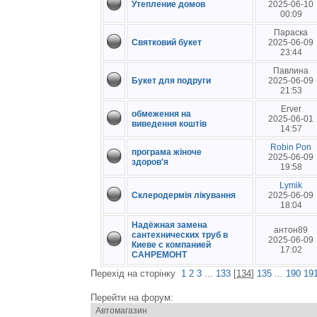
Утепление домов
2025-06-10
00:09
Параска
Святковий букет
2025-06-09
23:44
Павлина
Букет для подруги
2025-06-09
21:53
Erver
обмеження на
2025-06-01
виведення коштів
14:57
Robin Pon
програма жіноче
2025-06-09
здоров'я
19:58
Lymik
Склеродермія лікування
2025-06-09
18:04
Надёжная замена
антон89
сантехнических труб в
2025-06-09
Киеве с компанией
17:02
САНРЕМОНТ
Перехід на сторінку
1
2
3
...
133
[
134
]
135
...
190
19
Перейти на форум: