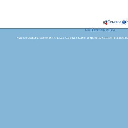
Ссылки
AUTODOCTOR.OD.UA
Час генерації сторінки:0.4771 сек.,0.0882 з цього витрачено на запити.Запитів