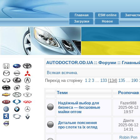
Главная
ESM online
Запчаст
Загрузки
Новое
AUTODOCTOR.OD.UA
::
Форуми
:: Главный
Всякая всячина.
Перехід на сторінку
1
2
3
...
133
[
134
]
135
...
190
Теми
Розпочав
Надёжный выбор для
Fazer988
бизнеса — бесшовные
2025-06-12
майки оптом
19:57
Данте
Детальне пояснення
2025-06-12
про слоти та їх огляд
14:31
Robin Pon