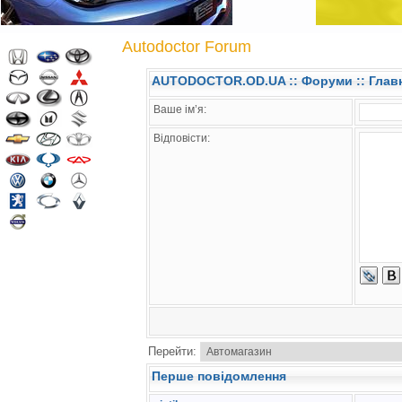
Autodoctor Forum
AUTODOCTOR.OD.UA
::
Форуми
:: Глав
Ваше ім’я:
Відповісти:
Перейти:
Перше повідомлення