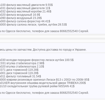
100 фильтр масляный двигателя 9.55$
031 фильтр масляный двигателя 11$
032 фильтр масляный коробки 21.46$
020 фильтр воздушный 16.9$
090 фильтр воздушный 23.28$
000 фильтр салона форестер 44.41$
000 фильтр салона легаси, трибек, аутбек 28.53$
а по Одессе бесплатно, телефон для заказа 80682552540 Сергей.
ись цены по запчастям. Доступна доставка по городу и Украине.
030 колодки передние форестер легаси аутбек 100.5$
031 втулка стабилизатора 2.98$
020 втулка стабилизатора 2.10$
071 диск тормозной 119.28$
001 диск тормозной 119.28$
011 фильтр топливный 31.54$
000 коврики резиновые оригинал Легаси B13 с 2002г по 2008г 85$
01AER внутренняя обшивка водительской двери TRIBEKA 200$
1U10 охладительная трубка рулевой рейки NISSAN 41$
а по Одессе бесплатно, телефон для заказа 80682552540 Сергей.