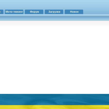
и
Мото-тюнинг
Форум
Загрузки
Новое