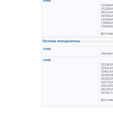
vintik
15208AA
15208AA
38325AA
16546AA
16546AA
72880SA
72880AG
Доставк
Останні повідомлень
vintik
Обновил
vintik
26296SA
20401AC
20401AA
26300AE
26300SA
42072AA
J501SAG
94216XA
49790-3
Доставк