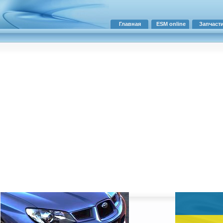
Главная
ESM online
Запчаст