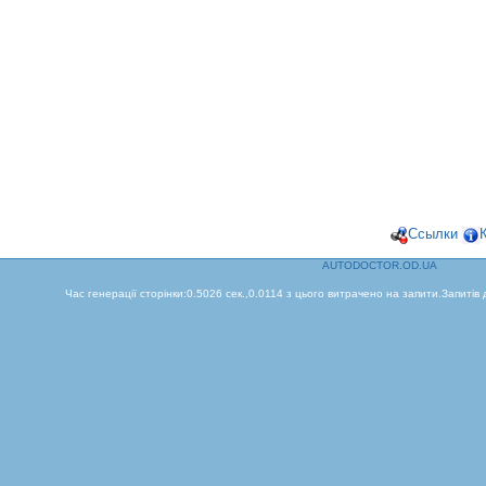
Ссылки
AUTODOCTOR.OD.UA
Час генерації сторінки:0.5026 сек.,0.0114 з цього витрачено на запити.Запитів