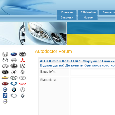
Главная
ESM online
Запчаст
Загрузки
Новое
Autodoctor Forum
AUTODOCTOR.OD.UA
::
Форуми
:: Главн
Відповідь на: Де купити британського 
Ваше ім’я:
Відповісти: