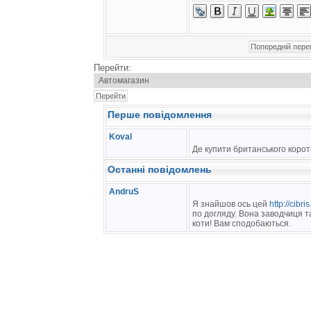
Перейти:
Перше повідомлення
Koval
Де купити британського коро
Останні повідомлень
AndruS
Я знайшов ось цей
http://cibris
по догляду. Вона заводчиця та
коти! Вам сподобаються.