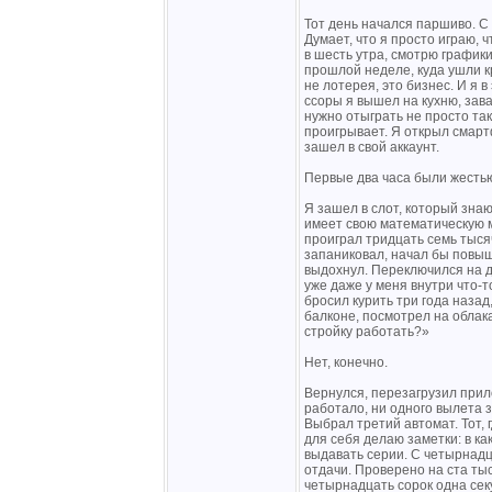
Тот день начался паршиво. С
Думает, что я просто играю, ч
в шесть утра, смотрю графики
прошлой неделе, куда ушли к
не лотерея, это бизнес. И я в
ссоры я вышел на кухню, зава
нужно отыграть не просто та
проигрывает. Я открыл смарт
зашел в свой аккаунт.
Первые два часа были жесть
Я зашел в слот, который зна
имеет свою математическую м
проиграл тридцать семь тысяч
запаниковал, начал бы повыша
выдохнул. Переключился на д
уже даже у меня внутри что-т
бросил курить три года назад
балконе, посмотрел на облак
стройку работать?»
Нет, конечно.
Вернулся, перезагрузил прил
работало, ни одного вылета з
Выбрал третий автомат. Тот, 
для себя делаю заметки: в к
выдавать серии. С четырнадц
отдачи. Проверено на ста тыс
четырнадцать сорок одна сек