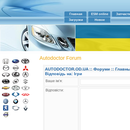
Главная
ESM online
Запчаст
Загрузки
Новое
Autodoctor Forum
AUTODOCTOR.OD.UA
::
Форуми
:: Главн
Відповідь на: Ігри
Ваше ім’я:
Відповісти: