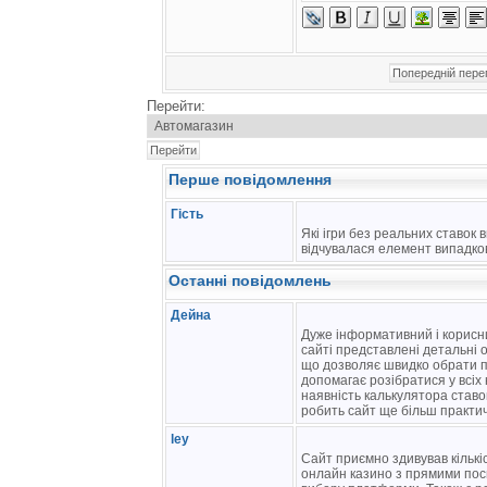
Перейти:
Перше повідомлення
Гість
Які ігри без реальних ставок 
відчувалася елемент випадко
Останні повідомлень
Дейна
Дуже інформативний і корисни
сайті представлені детальні
що дозволяє швидко обрати п
допомагає розібратися у всіх
наявність калькулятора ставок
робить сайт ще більш практи
ley
Сайт приємно здивував кількі
онлайн казино з прямими пос