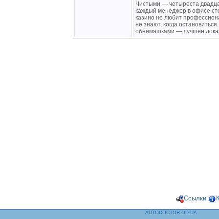
Чистыми — четыреста двадца
каждый менеджер в офисе сто
казино не любит профессион
не знают, когда остановиться.
обнимашками — лучшее доказ
Ссылки
AUTODOCTOR.OD.UA