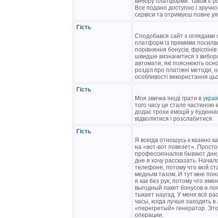
вибору платформи. Також є ро
Все подано доступно і зручн
сервіси та отримуєш повне уя
Гість
Сподобався сайт з оглядами о
платформ із прямими посилан
порівняння бонусів, фріспінів
швидше визначитися з вибором
автомати, які пояснюють осно
розділ про платіжні методи,
особливості використання цьо
Гість
Моя звичка іноді грати в
украї
того часу це стало частиною м
додає трохи емоцій у буденніс
відволіктися і розслабитися.
Гість
Я всегда отношусь к казино к
на «вот-вот повезет». Прост
профессионалов бывают дни, к
дне я хочу рассказать. Начал
телефоне, потому что мой с
медным тазом. И тут мне по
я как без рук, потому что им
выгодный пакет бонусов и лоя
тыкает наугад. У меня всё р
часы, когда лучше заходить в
«перегретый» генератор. Это р
операции.