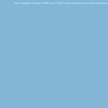
Час генерації сторінки:0.9687 сек.,0.0100 з цього витрачено на запити.Запитів