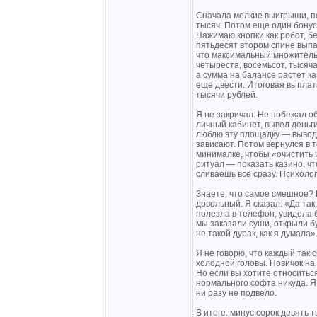
Сначала мелкие выигрыши, по
тысяч. Потом еще один бонус 
Нажимаю кнопки как робот, б
пятьдесят втором спине вып
что максимальный множитель
четыреста, восемьсот, тысяча
а сумма на балансе растет к
еще двести. Итоговая выплат
тысячи рублей.
Я не закричал. Не побежал о
личный кабинет, вывел деньги 
люблю эту площадку — вывод
зависают. Потом вернулся в т
минималке, чтобы «очистить и
ритуал — показать казино, чт
сливаешь всё сразу. Психолог
Знаете, что самое смешное? 
довольный. Я сказал: «Да та
полезла в телефон, увидела 
мы заказали суши, открыли бу
не такой дурак, как я думал
Я не говорю, что каждый так 
холодной головы. Новичок на 
Но если вы хотите относиться 
нормального софта никуда. Я
ни разу не подвело.
В итоге: минус сорок девять 