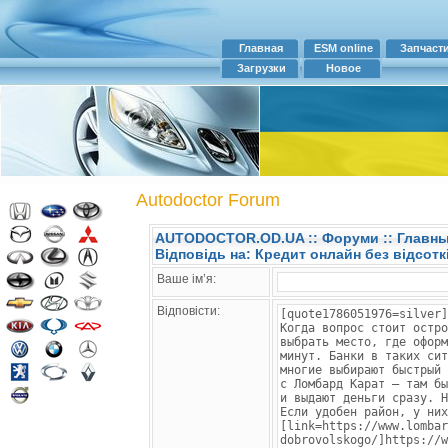
Главная
ESM online
Запчаст
Загрузки
Новое
Autodoctor Forum
AUTODOCTOR.OD.UA
::
Форуми
:: Главн
Відповідь на: Кредит онлайн без відсотк
Ваше ім’я:
Відповісти: