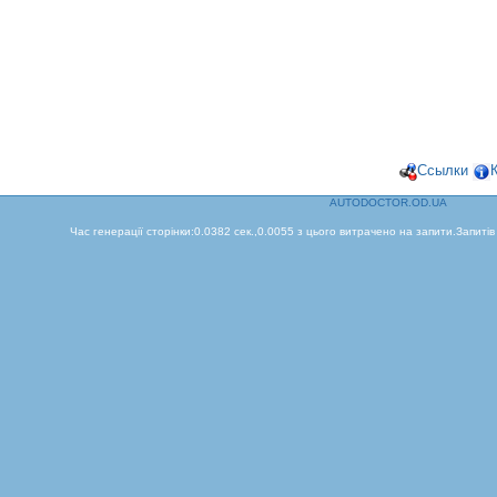
Ссылки
AUTODOCTOR.OD.UA
Час генерації сторінки:0.0382 сек.,0.0055 з цього витрачено на запити.Запитів