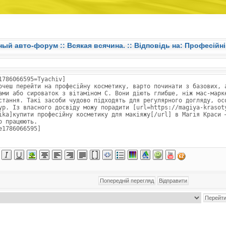
ный авто-форум ::
Всякая всячина.
:: Відповідь на: Професійн