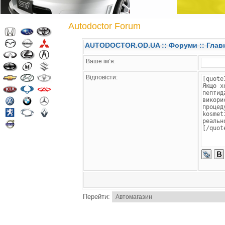
Autodoctor Forum
AUTODOCTOR.OD.UA
::
Форуми
:: Глав
Ваше ім’я:
Відповісти:
Перейти: