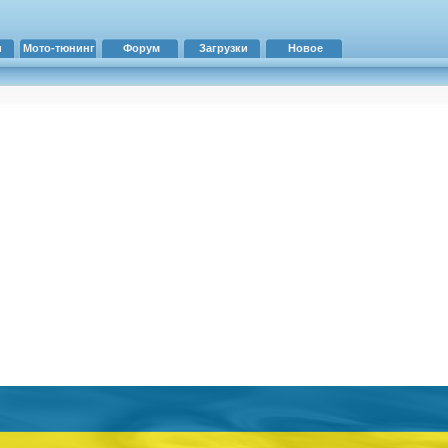
и
Мото-тюнинг
Форум
Загрузки
Новое