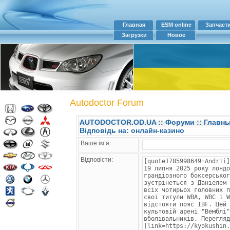
Главная
ESM online
Запчаст
Загрузки
Новое
Autodoctor Forum
AUTODOCTOR.OD.UA
::
Форуми
:: Главн
Відповідь на: онлайн-казино
Ваше ім’я:
Відповісти: