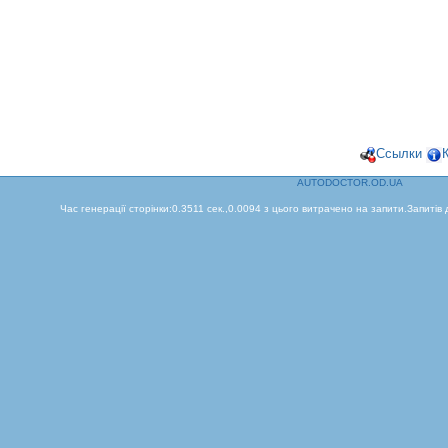
Ссылки
AUTODOCTOR.OD.UA
Час генерації сторінки:0.3511 сек.,0.0094 з цього витрачено на запити.Запитів