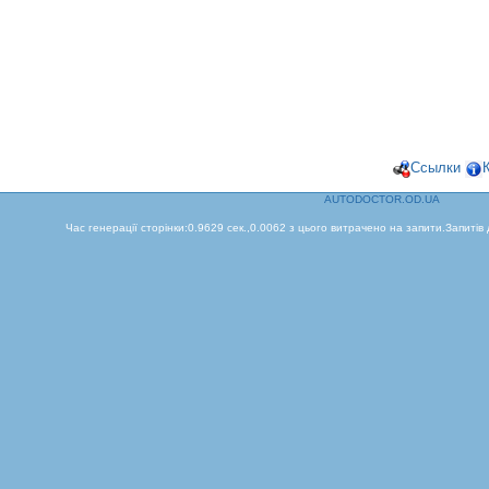
Ссылки
AUTODOCTOR.OD.UA
Час генерації сторінки:0.9629 сек.,0.0062 з цього витрачено на запити.Запитів