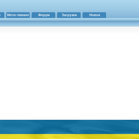
и
Мото-тюнинг
Форум
Загрузки
Новое