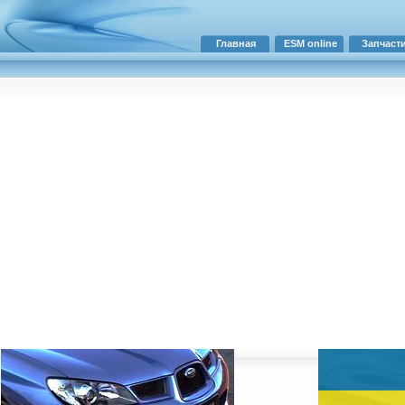
Главная
ESM online
Запчаст