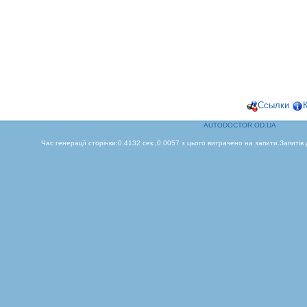
Ссылки
AUTODOCTOR.OD.UA
Час генерації сторінки:0.4132 сек.,0.0057 з цього витрачено на запити.Запитів