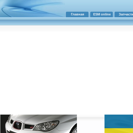
Главная
ESM online
Запчаст