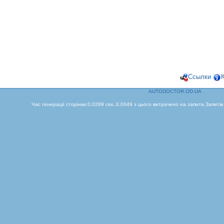
Ссылки
AUTODOCTOR.OD.UA
Час генерації сторінки:0.0289 сек.,0.0049 з цього витрачено на запити.Запитів